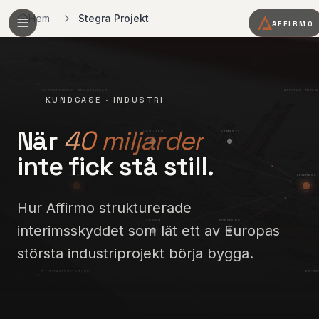
Hem
Stegra Projekt
AFFIRMO
INFRASTRUKTUR · BESLUTSVÄGAR
AFFIRMO · RISK I
KUNDCASE · INDUSTRI
När
40 miljarder
CAR / EAR
GARANTI
inte fick stå still.
PROJEKT
LEVERANS
Hur Affirmo strukturerade
ANSVAR
FÖRSENING
interimsskyddet som lät ett av Europas
största industriprojekt börja bygga.
N°
INFRASTRUKTUR
/ 08
68°35′