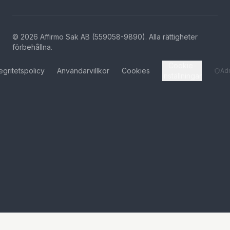
©
2026
Affirmo Sak AB (559058-9890).
Alla rättigheter
förbehållna
.
Cookie-
tegritetspolicy
Användarvillkor
Cookies
Ad
inställningar