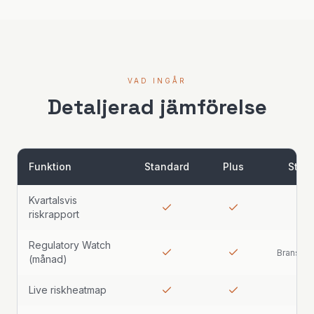
VAD INGÅR
Detaljerad jämförelse
Funktion
Standard
Plus
Strat
Kvartalsvis
riskrapport
Regulatory Watch
Branschs
(månad)
Live riskheatmap