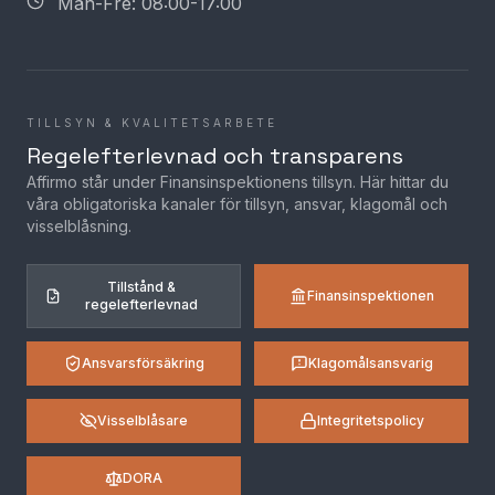
Mån-Fre: 08:00-17:00
TILLSYN & KVALITETSARBETE
Regelefterlevnad och transparens
Affirmo står under Finansinspektionens tillsyn. Här hittar du
våra obligatoriska kanaler för tillsyn, ansvar, klagomål och
visselblåsning.
Tillstånd &
Finansinspektionen
regelefterlevnad
Ansvarsförsäkring
Klagomålsansvarig
Visselblåsare
Integritetspolicy
DORA