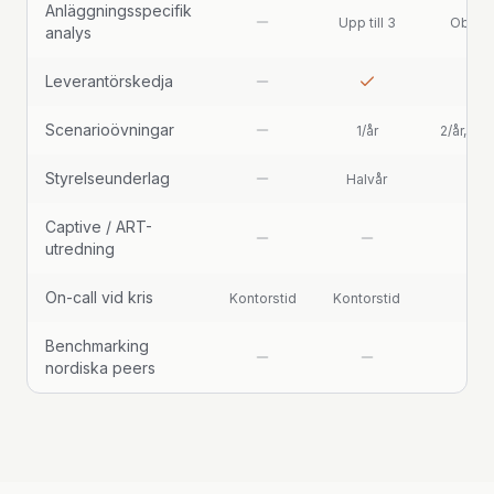
Anläggningsspecifik
Upp till 3
Obegr
analys
Leverantörskedja
Scenarioövningar
1/år
2/år, ful
Styrelseunderlag
Halvår
Kvar
Captive / ART-
utredning
On-call vid kris
Kontorstid
Kontorstid
24
Benchmarking
Årl
nordiska peers