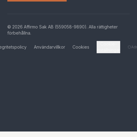
©
2026
Affirmo Sak AB (559058-9890).
Alla rättigheter
förbehållna
.
Cookie-
tegritetspolicy
Användarvillkor
Cookies
Ad
inställningar