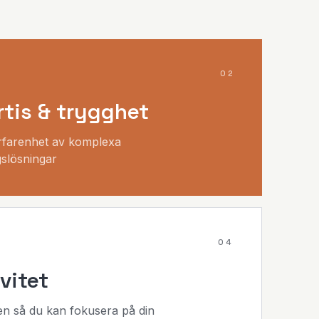
0
2
tis & trygghet
rfarenhet av komplexa
gslösningar
0
4
ivitet
en så du kan fokusera på din