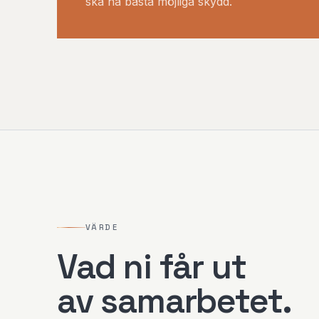
ska ha bästa möjliga skydd.
VÄRDE
Vad ni får ut
av samarbetet.