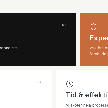
0
1
Exper
känna ditt
25+ års e
försäkrin
0
3
Tid & effekt
Vi sköter hela process