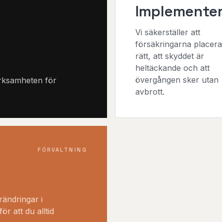
Implemente
Vi säkerställer att
försäkringarna placer
rätt, att skyddet är
heltäckande och att
övergången sker utan
rksamheten för
avbrott.
FÖRVALTNING
rändringar i
r att du alltid