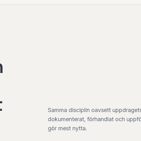
n
t
Samma disciplin oavsett uppdragets 
dokumenterat, förhandlat och uppfölj
gör mest nytta.