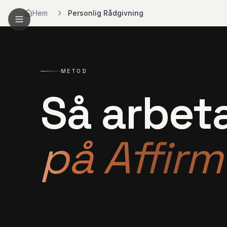
Hem
Personlig Rådgivning
METOD
Så arbeta
på Affirm