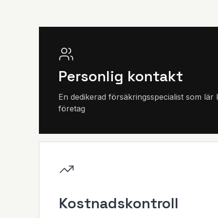
Personlig kontakt
En dedikerad försäkringsspecialist som lär 
företag
Kostnadskontroll