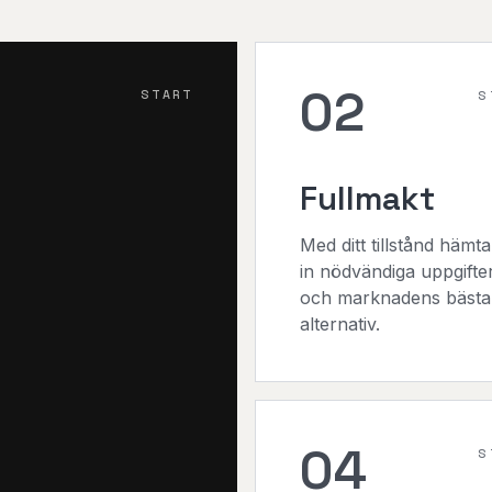
02
START
S
Fullmakt
Med ditt tillstånd hämta
in nödvändiga uppgifte
och marknadens bästa
alternativ.
04
S