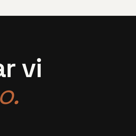
r vi
o.