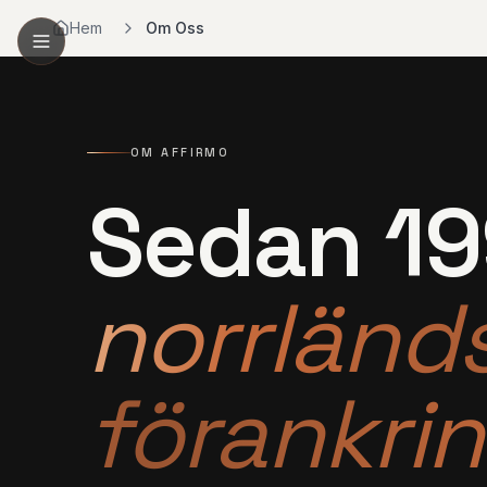
Hem
Om Oss
OM AFFIRMO
Sedan 19
norrländ
förankrin