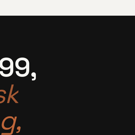
99,
sk
g,