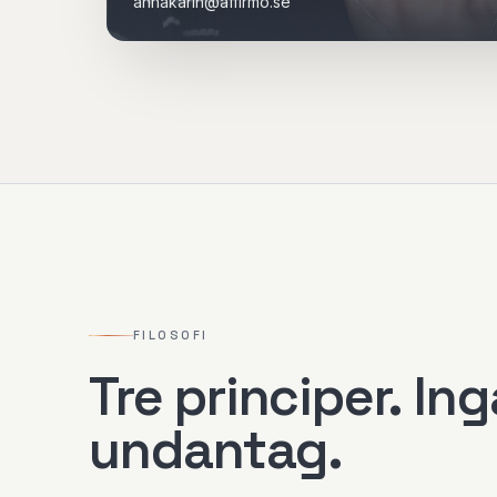
annakarin@affirmo.se
FILOSOFI
Tre principer. Ing
undantag.