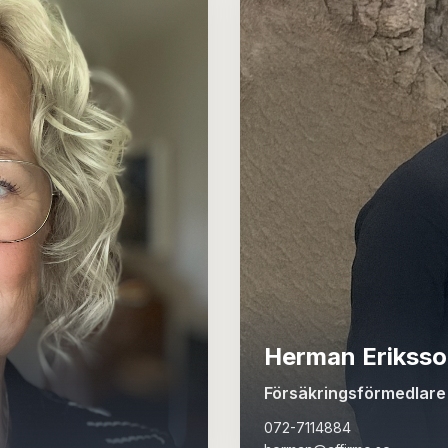
Herman Erikss
Försäkringsförmedlare
072-7114884