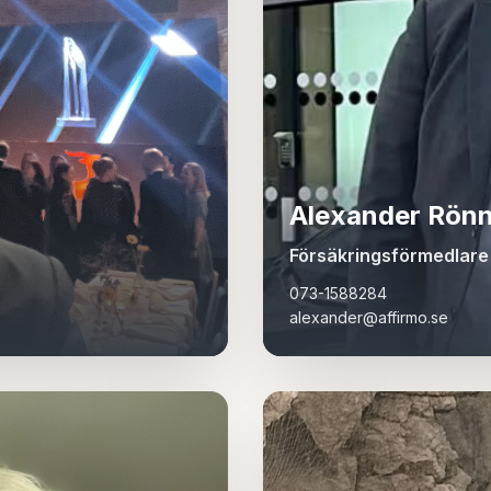
Alexander Rön
Försäkringsförmedlare
073-1588284
alexander@affirmo.se