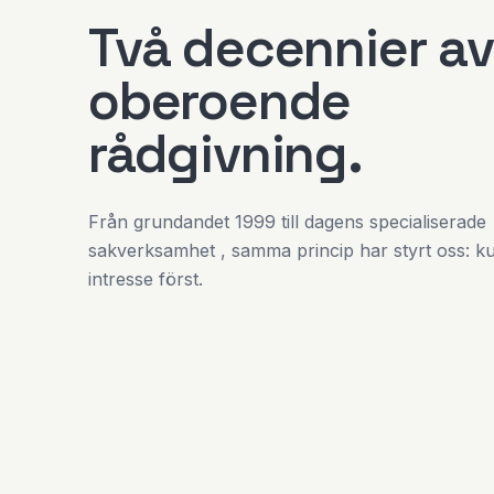
Två decennier av
oberoende
rådgivning.
Från grundandet 1999 till dagens specialiserade
sakverksamhet , samma princip har styrt oss: k
intresse först.