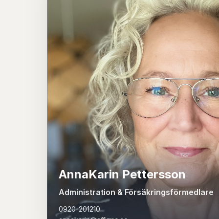
AnnaKarin Pettersson
Administration & Försäkringsförmedlare
0920-201210