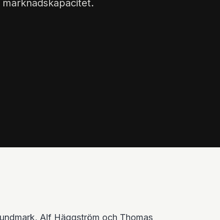
marknadskapacitet.
Lundmark, Alf Häggström och Thomas