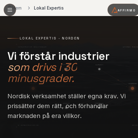
Hem
Lokal Expertis
AFFIRMO
LOKAL EXPERTIS · NORDEN
INFRASTRUKTUR · BESLUTSVÄGAR
AFFIRMO · RISK I
Vi förstår industrier
som drivs i 30
CAR / EAR
GARANTI
minusgrader.
PROJEKT
LEVERANS
Nordisk verksamhet ställer egna krav. Vi
prissätter dem rätt, och förhandlar
ANSVAR
FÖRSENING
marknaden på era villkor.
N°
INFRASTRUKTUR
/ 08
68°35′