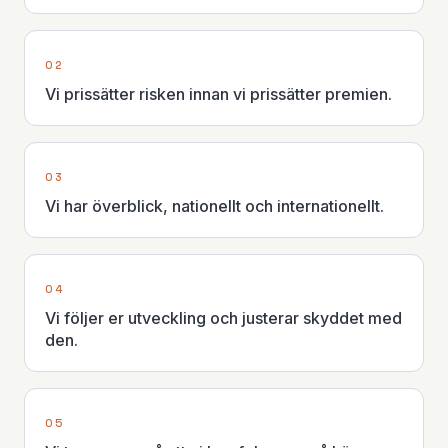
0
2
Vi prissätter risken innan vi prissätter premien.
0
3
Vi har överblick, nationellt och internationellt.
0
4
Vi följer er utveckling och justerar skyddet med
den.
0
5