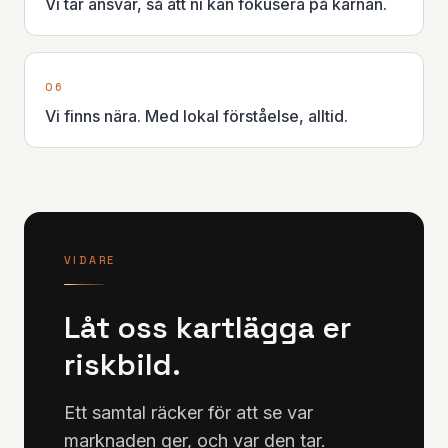
Vi tar ansvar, så att ni kan fokusera på kärnan.
0
6
Vi finns nära. Med lokal förståelse, alltid.
VIDARE
Låt oss kartlägga er
riskbild.
Ett samtal räcker för att se var
marknaden ger, och var den tar.