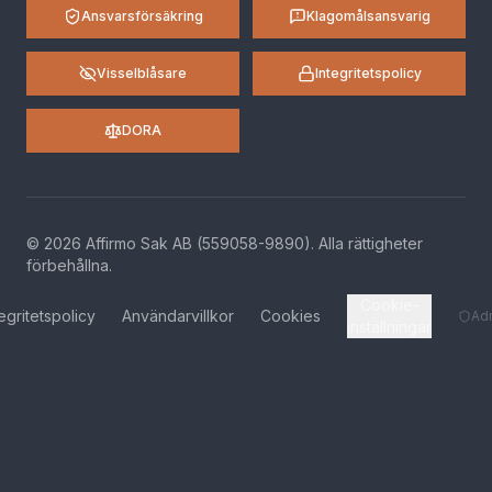
Ansvarsförsäkring
Klagomålsansvarig
Visselblåsare
Integritetspolicy
DORA
©
2026
Affirmo Sak AB (559058-9890).
Alla rättigheter
förbehållna
.
Cookie-
tegritetspolicy
Användarvillkor
Cookies
Ad
inställningar