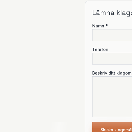
Lämna klag
Namn *
Telefon
Beskriv ditt klagom
Skicka klagomå