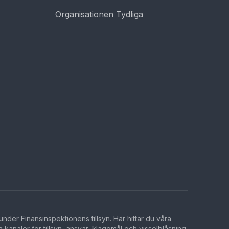
Organisationen Tydliga
 under Finansinspektionens tillsyn. Här hittar du våra
a kanaler för tillsyn, ansvar, klagomål och visselblåsning.