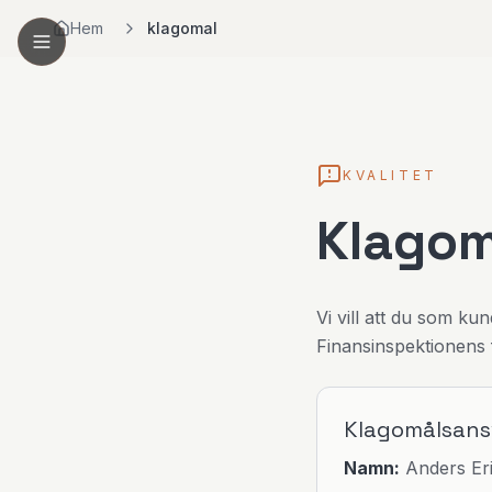
Hem
klagomal
KVALITET
Klagom
Vi vill att du som kun
Finansinspektionens 
Klagomålsans
Namn:
Anders Er