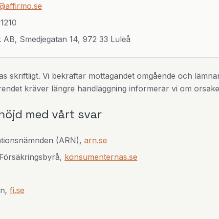
@affirmo.se
1210
 AB, Smedjegatan 14, 972 33 Luleå
s skriftligt. Vi bekräftar mottagandet omgående och lämna
endet kräver längre handläggning informerar vi om orsaken
 nöjd med vårt svar
ationsnämnden (ARN),
arn.se
Försäkringsbyrå,
konsumenternas.se
en,
fi.se