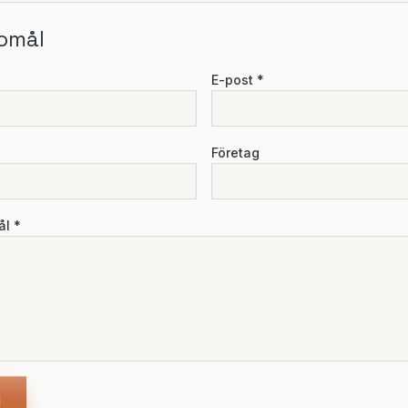
omål
E-post *
Företag
ål *
l