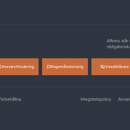
Affirmo står
obligatorisk
Ansvarsförsäkring
Klagomålsansvarig
Visselblåsare
 förbehållna
.
Integritetspolicy
Använd