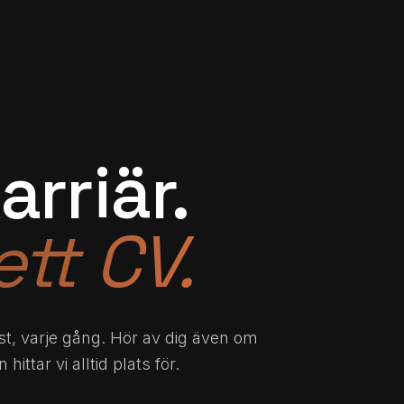
rriär.
ett CV.
rst, varje gång. Hör av dig även om
ittar vi alltid plats för.