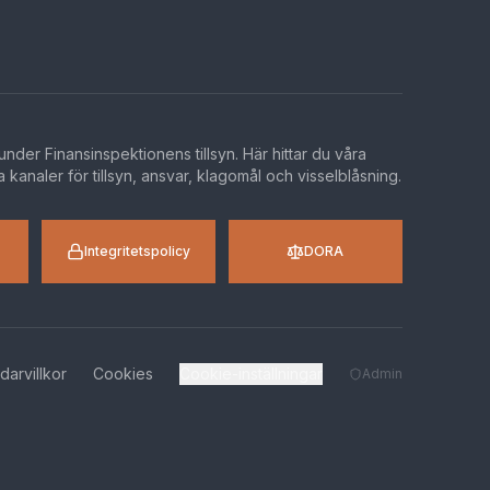
 under Finansinspektionens tillsyn. Här hittar du våra
a kanaler för tillsyn, ansvar, klagomål och visselblåsning.
Integritetspolicy
DORA
arvillkor
Cookies
Cookie-inställningar
Admin