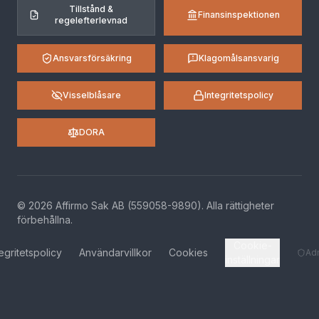
Tillstånd &
Finansinspektionen
regelefterlevnad
Ansvarsförsäkring
Klagomålsansvarig
Visselblåsare
Integritetspolicy
DORA
©
2026
Affirmo Sak AB (559058-9890).
Alla rättigheter
förbehållna
.
Cookie-
tegritetspolicy
Användarvillkor
Cookies
Ad
inställningar