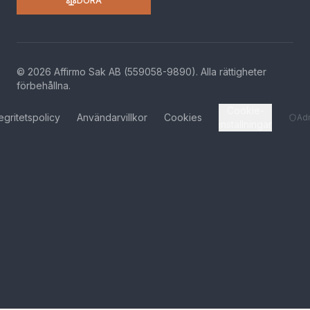
DORA
©
2026
Affirmo Sak AB (559058-9890).
Alla rättigheter
förbehållna
.
Cookie-
tegritetspolicy
Användarvillkor
Cookies
Ad
inställningar