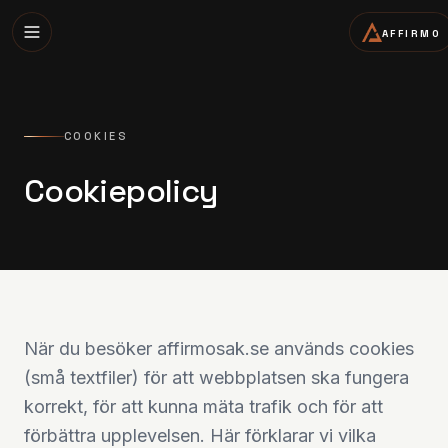
AFFIRMO
COOKIES
Cookiepolicy
När du besöker affirmosak.se används cookies
(små textfiler) för att webbplatsen ska fungera
korrekt, för att kunna mäta trafik och för att
förbättra upplevelsen. Här förklarar vi vilka